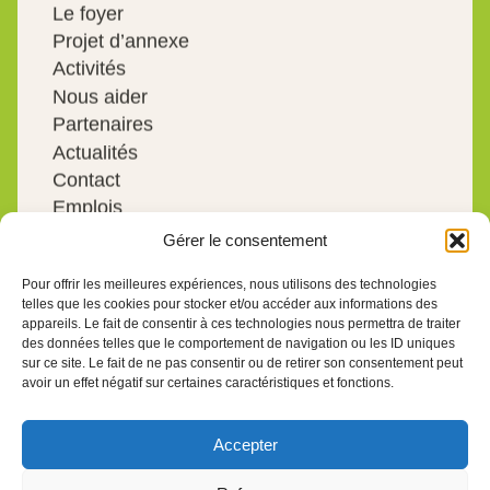
Le foyer
Projet d’annexe
Activités
Nous aider
Partenaires
Actualités
Contact
Emplois
Autres
Gérer le consentement
Politique de confidentialité
Pour offrir les meilleures expériences, nous utilisons des technologies
telles que les cookies pour stocker et/ou accéder aux informations des
Politique de cookies
appareils. Le fait de consentir à ces technologies nous permettra de traiter
Mentions légales
des données telles que le comportement de navigation ou les ID uniques
Nous joindre
sur ce site. Le fait de ne pas consentir ou de retirer son consentement peut
avoir un effet négatif sur certaines caractéristiques et fonctions.
secretariat@foyerdesorphelins.be
04 252 12 86
Accepter