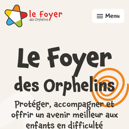
Menu
Qui sommes-nous ?
Projet d’annexe
Le Foyer
Partenaires
Activités
Nous aider
des Orphelins
Contact
Protéger, accompagner et
offrir un
avenir meilleur aux
enfants en difficulté