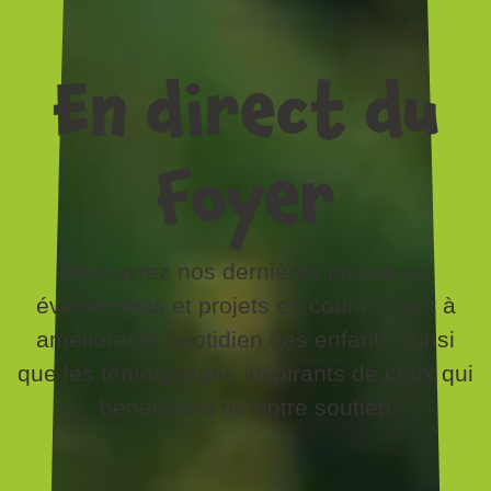
En direct du
Foyer
Découvrez nos dernières initiatives,
événements et projets en cours visant à
améliorer le quotidien des enfants, ainsi
que les témoignages inspirants de ceux qui
bénéficient de notre soutien