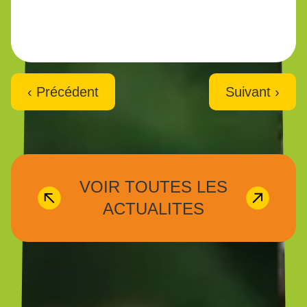
‹ Précédent
Suivant ›
VOIR TOUTES LES
ACTUALITES