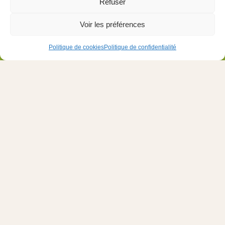
Refuser
Voir les préférences
Le Foyer des Orphelins @2026 - Tous droits réservés
Politique de cookies
Politique de confidentialité
Designed and developed with 💛 by
Oh! médias